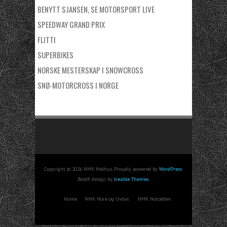
BENYTT SJANSEN, SE MOTORSPORT LIVE
SPEEDWAY GRAND PRIX
FLITTI
SUPERBIKES
NORSKE MESTERSKAP I SNOWCROSS
SNØ-MOTORCROSS I NORGE
Copyright © 2026 NMK Melhus. Proudly powered by
WordPress
.
BoldR design by
Iceable Themes
.
Home
NMK Nore og Uvdal
NMK Notodden