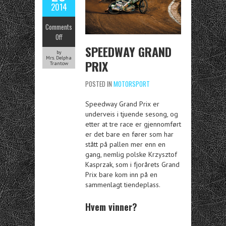
2014
Comments
Off
SPEEDWAY GRAND
by
Mrs. Delpha
PRIX
Trantow
POSTED IN
MOTORSPORT
Speedway Grand Prix er
underveis i tjuende sesong, og
etter at tre race er gjennomført
er det bare en fører som har
stått på pallen mer enn en
gang, nemlig polske Krzysztof
Kasprzak, som i fjorårets Grand
Prix bare kom inn på en
sammenlagt tiendeplass.
Hvem vinner?