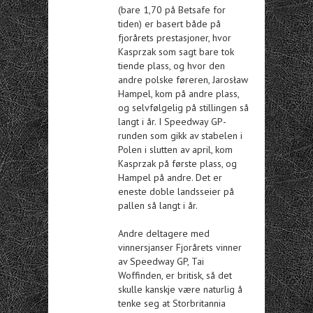
(bare 1,70 på Betsafe for
tiden) er basert både på
fjorårets prestasjoner, hvor
Kasprzak som sagt bare tok
tiende plass, og hvor den
andre polske føreren, Jarosław
Hampel, kom på andre plass,
og selvfølgelig på stillingen så
langt i år. I Speedway GP-
runden som gikk av stabelen i
Polen i slutten av april, kom
Kasprzak på første plass, og
Hampel på andre. Det er
eneste doble landsseier på
pallen så langt i år.
Andre deltagere med
vinnersjanser Fjorårets vinner
av Speedway GP, Tai
Woffinden, er britisk, så det
skulle kanskje være naturlig å
tenke seg at Storbritannia