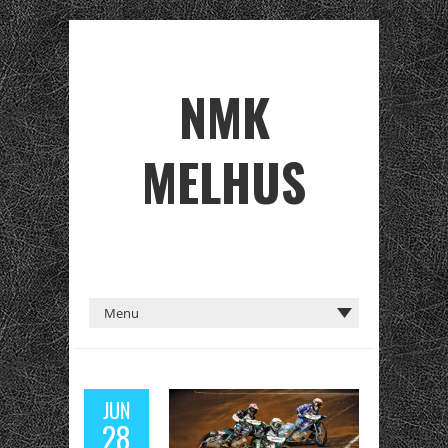
NMK
MELHUS
JUN
28